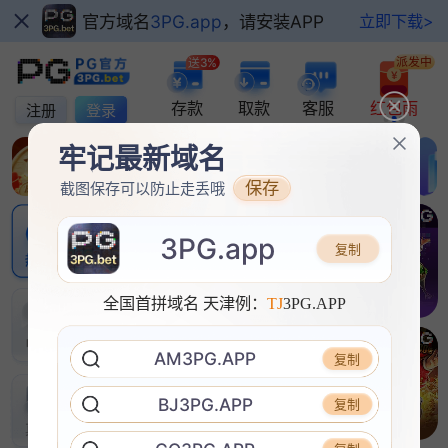
官方域名
3PG.app
，请安装APP
立即下载>
派发中
送3%
存款
取款
客服
红包雨
注册
登录
牢记最新域名
保存
截图保存可以防止走丢哦
3PG.app
复制
麻将胡了
赏金女王
PG电子
全国首拼域名 天津例：
TJ
3PG.APP
AM3PG.APP
复制
BJ3PG.APP
复制
麻将胡了2
赏金大对决
赏金船长